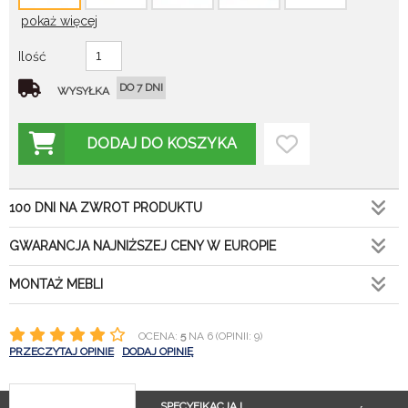
pokaż więcej
Ilość
DO 7 DNI
WYSYŁKA
DODAJ DO KOSZYKA
100 DNI NA ZWROT PRODUKTU
GWARANCJA NAJNIŻSZEJ CENY W EUROPIE
MONTAŻ MEBLI
OCENA:
5
NA 6 (OPINII: 9)
PRZECZYTAJ OPINIE
DODAJ OPINIĘ
SPECYFIKACJA I