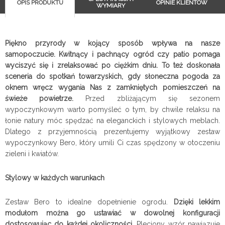
OPIS PRODUKTU
OPINIE KLIENTÓW
WYMIARY
Piękno przyrody w kojący sposób wpływa na nasze
samopoczucie. Kwitnący i pachnący ogród czy patio pomaga
wyciszyć się i zrelaksować po ciężkim dniu. To też doskonała
sceneria do spotkań towarzyskich, gdy słoneczna pogoda za
oknem wręcz wygania Nas z zamkniętych pomieszczeń na
świeże powietrze.
Przed zbliżającym się sezonem
wypoczynkowym warto pomyśleć o tym, by chwile relaksu na
łonie natury móc spędzać na eleganckich i stylowych meblach.
Dlatego z przyjemnością prezentujemy wyjątkowy zestaw
wypoczynkowy Bero, który umili Ci czas spędzony w otoczeniu
zieleni i kwiatów.
Stylowy w każdych warunkach
Zestaw Bero to idealne dopełnienie ogrodu.
Dzięki lekkim
modułom można go ustawiać w dowolnej konfiguracji
dostosowując do każdej okoliczności.
Pleciony wzór nawiązuje