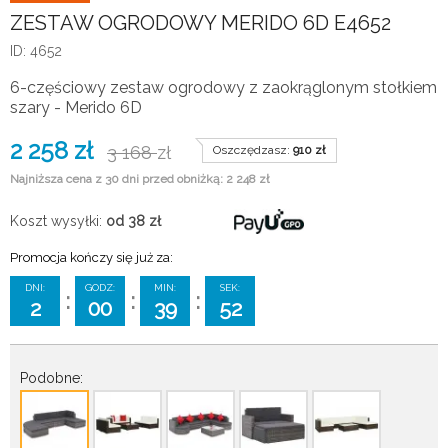
ZESTAW OGRODOWY MERIDO 6D E4652
ID: 4652
6-częściowy zestaw ogrodowy z zaokrąglonym stołkiem
szary - Merido 6D
2 258
zł
3 168
zł
Oszczędzasz:
910
zł
Najniższa cena z 30 dni przed obniżką: 2 248 zł
Koszt wysyłki:
od 38
zł
Promocja kończy się już za:
DNI:
GODZ:
MIN:
SEK:
:
:
:
2
00
39
51
Podobne: