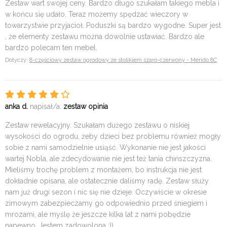
Zestaw wart swojej ceny. Bardzo długo szukałam takiego mebla i
w końcu się udało. Teraz możemy spędzać wieczory w
towarzystwie przyjacioł. Poduszki są bardzo wygodne. Super jest
, że elementy zestawu można dowolnie ustawiać. Bardzo ale
bardzo polecam ten mebel.
Dotyczy:
8-częściowy zestaw ogrodowy ze stolikiem szaro-czerwony - Merido 8C
anka d.
napisał/a:
zestaw opinia
Zestaw rewelacyjny. Szukałam dużego zestawu o niskiej
wysokości do ogrodu, żeby dzieci bez problemu również mogły
sobie z nami samodzielnie usiąść. Wykonanie nie jest jakości
wartej Nobla, ale zdecydowanie nie jest też tania chińszczyzna.
Mieliśmy trochę problem z montażem, bo instrukcja nie jest
dokładnie opisana, ale ostatecznie daliśmy radę. Zestaw służy
nam już drugi sezon i nic się nie dzieje. Oczywiście w okresie
zimowym zabezpieczamy go odpowiednio przed śniegiem i
mrozami, ale myślę że jeszcze kilka lat z nami pobędzie
napewno. Jestem zadowolona :))