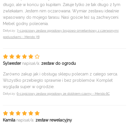
długo, ale w końcu go kupiłam. Żałuje tylko że tak długo z tym
zwlekałam. Jestem nim oczarowana. Wymiar zestawu idealnie
wpasowany do mojego tarasu. Nasi goście też są zachwyceni.
Mebel godny polecenia.
Dotyczy:
7-częściowy zestaw ogrodowy brązowo-śmietankowy z czerwonymi
poduszkami - Merido 7B
Sylwester
napisał/a:
zestaw do ogrodu
Zarówno zakup jak i obsługę sklepu polecam z całego serca.
Wszystko przebiegło sprawnie i bez problemów. Komplet
wygląda super w ogrodzie.
Dotyczy:
6-częściowy zestaw ogrodowy ze stolikiem czarny - Merido 6C
Kamila
napisał/a:
zestaw rewelacyjny