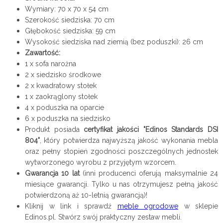
Wymiary: 70 x 70 x 54 cm
Szerokość siedziska: 70 cm
Głębokość siedziska: 59 cm
Wysokość siedziska nad ziemią (bez poduszki): 26 cm
Zawartość:
1 x sofa narożna
2 x siedzisko środkowe
2 x kwadratowy stołek
1 x zaokrąglony stołek
4 x poduszka na oparcie
6 x poduszka na siedzisko
Produkt posiada
certyfikat jakości "Edinos Standards DSI
804"
, który potwierdza najwyższą jakość wykonania mebla
oraz pełny stopień zgodności poszczególnych jednostek
wytworzonego wyrobu z przyjętym wzorcem.
Gwarancja 10 lat
(inni producenci oferują maksymalnie 24
miesiące gwarancji. Tylko u nas otrzymujesz pełną jakość
potwierdzoną aż 10-letnią gwarancją)!
Kliknij w link i sprawdź
meble ogrodowe
w sklepie
Edinos.pl. Stwórz swój praktyczny zestaw mebli.