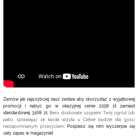
Zamów jak najszybciej nasz zestaw aby skorzystać z wyjątkowej
promocji i nabyć go w okazyjnej cenie 2258 zł zamiast
standardowej 3168 zł.
Bero doskonale uzupełni Twój ogród lub
patio, sprawiając że każda wizyta u Ciebie będzie dla gości
niezapomnianym przeżyciem
. Pośpiesz się nim wyczerpie się
cały zapas w magazynie!