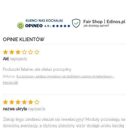
OPINIE KLIENTÓW
Akt
napisał/a:
Poduszki fatalne, ale stelaż porządny
Dotyczy:
6-częściowy zestaw ogrodowy ze stolikiem czarno-śmietankowy -
Merido 6B
nazwa ukryta
napisał/a:
Zakup tego zestawu okazał się rewelacyjny! Moduły pozwalają na
dowolną aranżację, a stylowy pleciony wzór dodaje uroku każdej