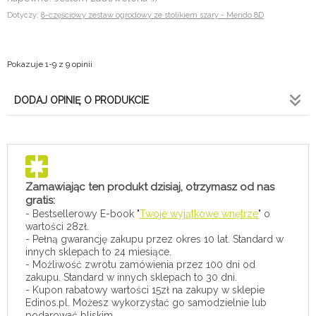
Dotyczy:
8-częściowy zestaw ogrodowy ze stolikiem szary - Merido 8D
Pokazuje 1-9 z 9 opinii
DODAJ OPINIĘ O PRODUKCIE
Zamawiając ten produkt dzisiaj, otrzymasz od nas
gratis:
- Bestsellerowy E-book "
Twoje wyjątkowe wnętrze
" o
wartości 28zł.
- Pełną gwarancję zakupu przez okres 10 lat. Standard w
innych sklepach to 24 miesiące.
- Możliwość zwrotu zamówienia przez 100 dni od
zakupu. Standard w innych sklepach to 30 dni.
- Kupon rabatowy wartości 15zł na zakupy w sklepie
Edinos.pl. Możesz wykorzystać go samodzielnie lub
podarować bliskim.