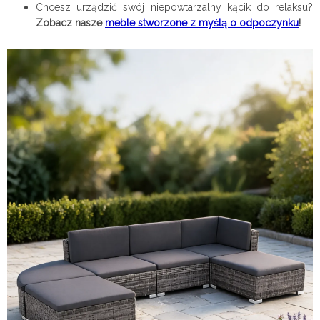
Chcesz urządzić swój niepowtarzalny kącik do relaksu?
Zobacz nasze
meble stworzone z myślą o odpoczynku
!