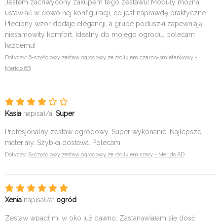
Jestem zachwycony zakupem tego zestawu! Moduły można
ustawiać w dowolnej konfiguracji, co jest naprawdę praktyczne.
Pleciony wzór dodaje elegancji, a grube poduszki zapewniają
niesamowity komfort. Idealny do mojego ogrodu, polecam
każdemu!
Dotyczy:
6-częściowy zestaw ogrodowy ze stolikiem czarno-śmietankowy -
Merido 6B
Kasia
napisał/a:
Super
Profesjonalny zestaw ogrodowy. Super wykonanie. Najlepsze
materiały. Szybka dostawa. Polecam.
Dotyczy:
8-częściowy zestaw ogrodowy ze stolikiem szary - Merido 8D
Xenia
napisał/a:
ogród
Zestaw wpadł mi w oko już dawno. Zastanawiałam się dość